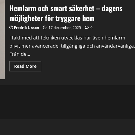
Hemlarm och smart säkerhet – dagens
möjligheter för tryggare hem
Fredrik L-sson
17 december, 2025
0
I takt med att tekniken utvecklas har även hemlarm
blivit mer avancerade, tillgängliga och användarvänliga.
Från de...
Read
Read More
more
about
Hemlarm
och
smart
säkerhet
–
dagens
möjligheter
för
tryggare
hem