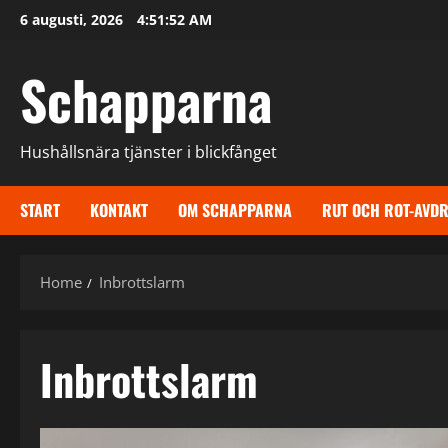
Skip
6 augusti, 2026
4:51:53 AM
to
content
Schapparna
Hushållsnära tjänster i blickfånget
START
KONTAKT
OM SCHAPPARNA
RUT OCH ROT-AVD
Home
Inbrottslarm
Inbrottslarm