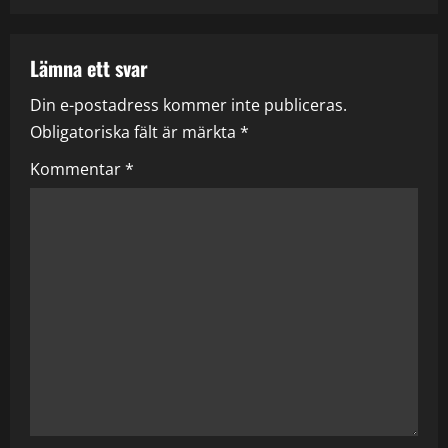
t
n
Lämna ett svar
Din e-postadress kommer inte publiceras.
a
Obligatoriska fält är märkta
*
v
Kommentar
*
i
g
a
t
i
o