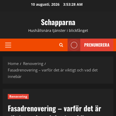
Skip
10 augusti, 2026
3:53:29 AM
to
content
Schapparna
Hushållsnära tjänster i blickfånget
PRENUMERERA
Primary
Menu
Home
Renovering
Fasadrenovering – varför det är viktigt och vad det
innebär
Renovering
Fasadrenovering – varför det är