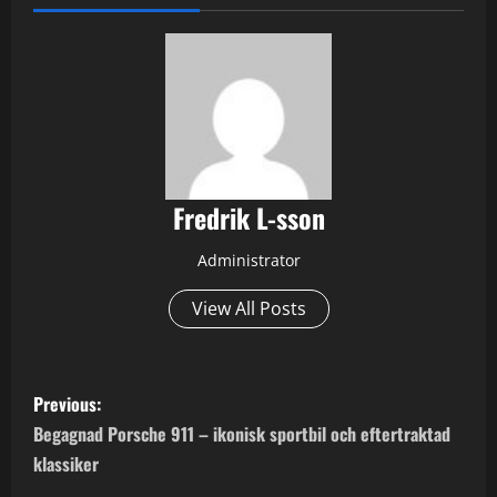
Fredrik L-sson
Administrator
View All Posts
P
Previous:
o
Begagnad Porsche 911 – ikonisk sportbil och eftertraktad
klassiker
s