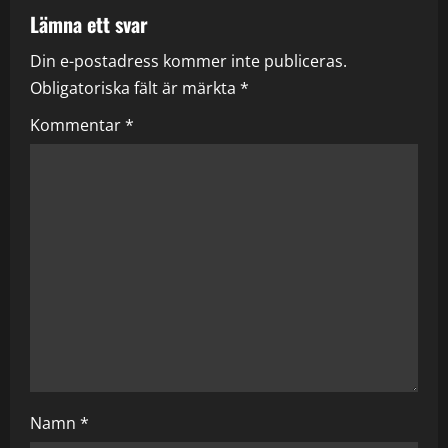
a
Lämna ett svar
Din e-postadress kommer inte publiceras.
v
Obligatoriska fält är märkta
*
i
Kommentar
*
g
a
t
i
o
n
Namn
*