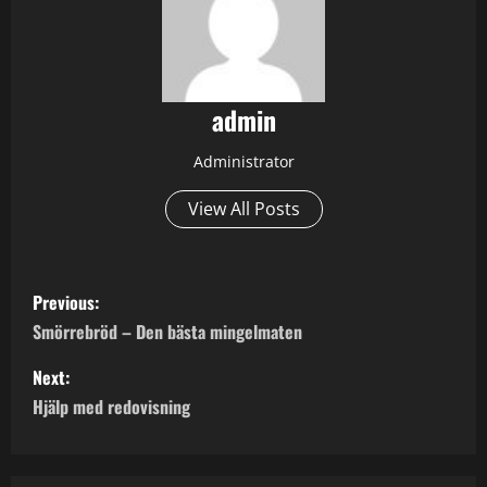
admin
Administrator
View All Posts
P
Previous:
o
Smörrebröd – Den bästa mingelmaten
s
Next:
Hjälp med redovisning
t
n