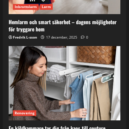
Inbrottslarm
Larm
Hemlarm och smart säkerhet – dagens möjligheter
för tryggare hem
Fredrik L-sson
17 december, 2025
0
Renovering
En käldkammare tar dig från kaos till couture