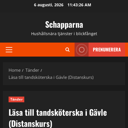
Skip
6 augusti, 2026
11:43:26 AM
to
content
Schapparna
Hushållsnära tjänster i blickfånget
PRENUMERERA
Primary
Menu
Home
Tänder
Läsa till tandsköterska i Gävle (Distanskurs)
Tänder
Läsa till tandsköterska i Gävle
(Distanskurs)