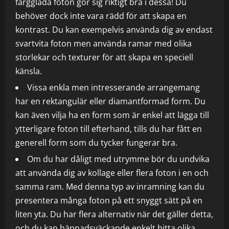
färgglada foton gör sig riktigt bra i dessa! Du
behöver dock inte vara rädd för att skapa en
kontrast. Du kan exempelvis använda dig av endast
svartvita foton men använda ramar med olika
storlekar och texturer för att skapa en speciell
känsla.
Vissa enkla men intresserande arrangemang
har en rektangulär eller diamantformad form. Du
kan även vilja ha en form som är enkel att lägga till
ytterligare foton till efterhand, tills du har fått en
generell form som du tycker fungerar bra.
Om du har dåligt med utrymme bör du undvika
att använda dig av kollage eller flera foton i en och
samma ram. Med denna typ av inramning kan du
presentera många foton på ett snyggt sätt på en
liten yta. Du har flera alternativ när det gäller detta,
och du kan häpnadsväckande enkelt hitta olika