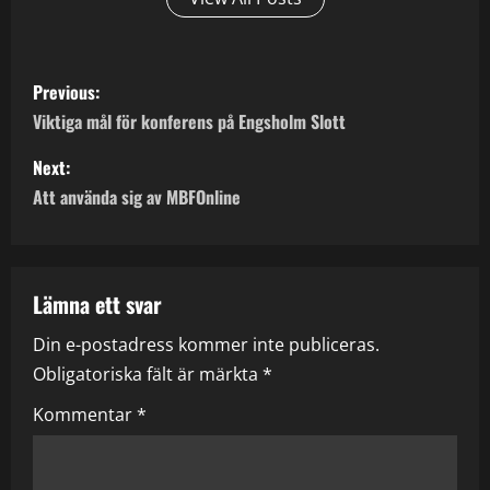
P
Previous:
o
Viktiga mål för konferens på Engsholm Slott
s
Next:
Att använda sig av MBFOnline
t
n
a
Lämna ett svar
Din e-postadress kommer inte publiceras.
v
Obligatoriska fält är märkta
*
i
Kommentar
*
g