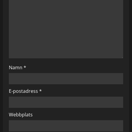
a
t
i
o
n
Namn
*
E-postadress
*
Webbplats