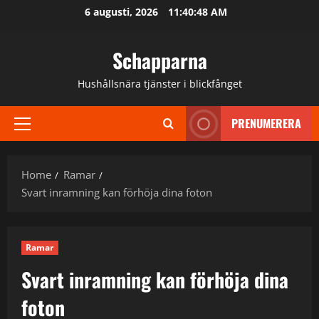
Skip
6 augusti, 2026
11:40:49 AM
to
content
Schapparna
Hushållsnära tjänster i blickfånget
PRENUMERERA
Primary
Menu
Home
Ramar
Svart inramning kan förhöja dina foton
Ramar
Svart inramning kan förhöja dina
foton