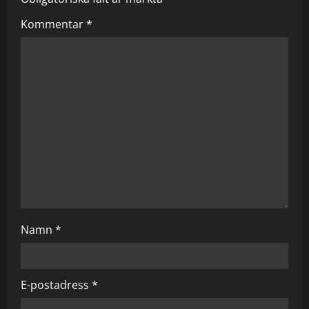
i
Kommentar
*
g
a
t
i
o
n
Namn
*
E-postadress
*