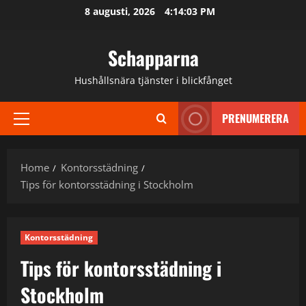
Skip
8 augusti, 2026
4:14:04 PM
to
content
Schapparna
Hushållsnära tjänster i blickfånget
PRENUMERERA
Primary
Menu
Home
Kontorsstädning
Tips för kontorsstädning i Stockholm
Kontorsstädning
Tips för kontorsstädning i
Stockholm