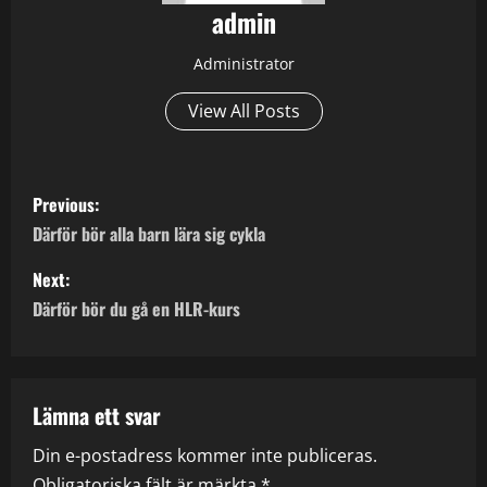
admin
Administrator
View All Posts
P
Previous:
o
Därför bör alla barn lära sig cykla
s
Next:
Därför bör du gå en HLR-kurs
t
n
a
Lämna ett svar
Din e-postadress kommer inte publiceras.
v
Obligatoriska fält är märkta
*