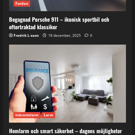
Fordon
Begagnad Porsche 911 – ikonisk sportbil och
eftertraktad klassiker
Fredrik L-sson
18 december, 2025
0
Inbrottslarm
Larm
Hemlarm och smart säkerhet – dagens möjligheter