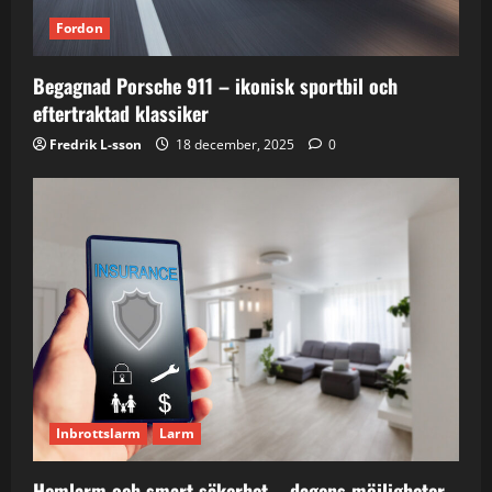
Fordon
Begagnad Porsche 911 – ikonisk sportbil och
eftertraktad klassiker
Fredrik L-sson
18 december, 2025
0
Inbrottslarm
Larm
Hemlarm och smart säkerhet – dagens möjligheter