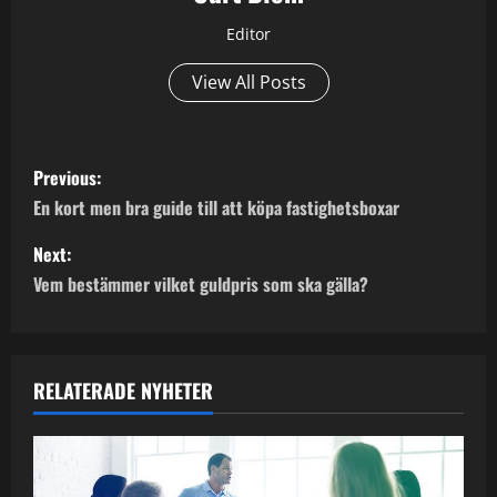
Editor
View All Posts
P
Previous:
o
En kort men bra guide till att köpa fastighetsboxar
s
Next:
Vem bestämmer vilket guldpris som ska gälla?
t
n
a
RELATERADE NYHETER
v
i