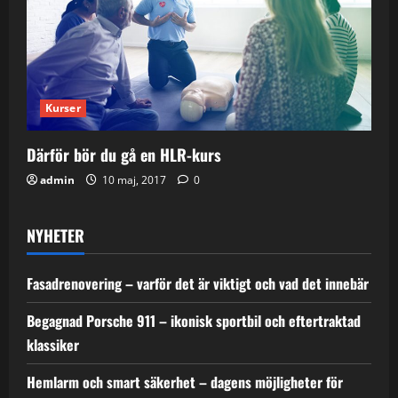
g
a
t
Kurser
i
Därför bör du gå en HLR-kurs
o
admin
10 maj, 2017
0
n
NYHETER
Fasadrenovering – varför det är viktigt och vad det innebär
Begagnad Porsche 911 – ikonisk sportbil och eftertraktad
klassiker
Hemlarm och smart säkerhet – dagens möjligheter för