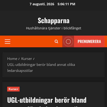
Skip
7 augusti, 2026
5:06:11 PM
to
content
Schapparna
Hushållsnära tjänster i blickfånget
PRENUMERERA
Primary
Menu
Home
Kurser
UGL-utbildningar berör bland annat olika
ledarskapsstilar
Kurser
UGL-utbildningar berör bland